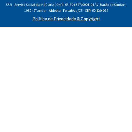
SESI - Serviço Social da Indústria | CNPJ: 03.804.327/0001-04 Av. Barão de Studart,
1980 - 2º andar - Aldeota - Fortaleza/CE - CEP: 60.120-024
Política de Privacidade & Copyright