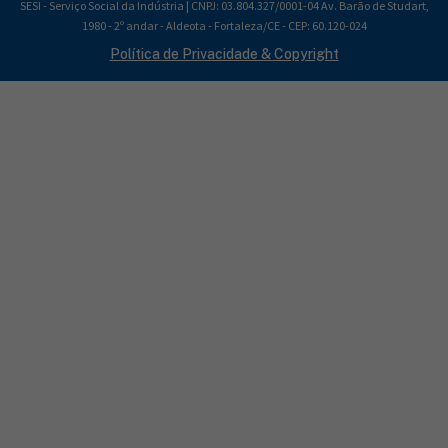
SESI - Serviço Social da Indústria | CNPJ: 03.804.327/0001-04 Av. Barão de Studart,
1980 - 2º andar - Aldeota - Fortaleza/CE - CEP: 60.120-024
Política de Privacidade & Copyright